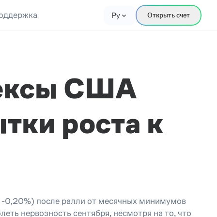
оддержка
Ру
Открыть счет
ексы США
тки роста к
 -0,20%) после ралли от месячных минимумов
еть нервозность сентября, несмотря на то, что