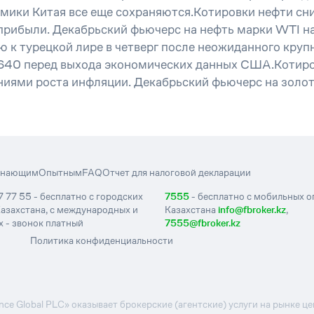
омики Китая все еще сохраняются.Котировки нефти сн
прибыли. Декабрьский фьючерс на нефть марки WTI н
 к турецкой лире в четверг после неожиданного кру
,1640 перед выхода экономических данных США.Котиро
ниями роста инфляции. Декабрьский фьючерс на золот
инающим
Опытным
FAQ
Отчет для налоговой декларации
7 77 55 - бесплатно с городских
7555
- бесплатно с мобильных 
азахстана, с международных и
Казахстана
info@fbroker.kz
,
 - звонок платный
7555@fbroker.kz
Политика конфиденциальности
e Global PLC» оказывает брокерские (агентские) услуги на рынке 