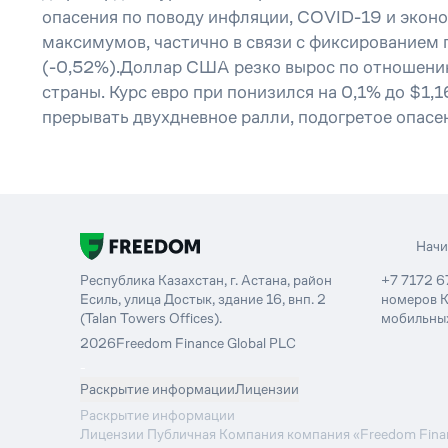
опасения по поводу инфляции, COVID-19 и экон
максимумов, частично в связи с фиксированием 
(-0,52%).Доллар США резко вырос по отношению
страны. Курс евро при понизился на 0,1% до $1
прерывать двухдневное ралли, подогретое опасе
Нач
Республика Казахстан, г. Астана, район
+7 7172 6
Есиль, улица Достык, здание 16, внп. 2
номеров К
(Talan Towers Offices).
мобильных
2026
Freedom Finance Global PLC
-
Раскрытие информации
Лицензии
Раскрытие информации
Лицензии Публичная Компания компания «Freedom Financ