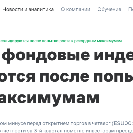
Новости и аналитика
О компании
Обучение
П
солидируются после попытки роста к рекордным максимумам
 фондовые инд
тся после попы
максимумам
м минусе перед открытием торгов в четверг (ESU00:
тчетности за 3-й квартал помогло инвесторам преодол