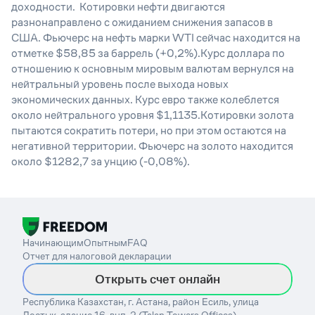
доходности. Котировки нефти двигаются
разнонаправлено с ожиданием снижения запасов в
США. Фьючерс на нефть марки WTI сейчас находится на
отметке $58,85 за баррель (+0,2%).Курс доллара по
отношению к основным мировым валютам вернулся на
нейтральный уровень после выхода новых
экономических данных. Курс евро также колеблется
около нейтрального уровня $1,1135.Котировки золота
пытаются сократить потери, но при этом остаются на
негативной территории. Фьючерс на золото находится
около $1282,7 за унцию (-0,08%).
Начинающим
Опытным
FAQ
Отчет для налоговой декларации
Открыть счет онлайн
Республика Казахстан, г. Астана, район Есиль, улица
Достык, здание 16, внп. 2 (Talan Towers Offices).