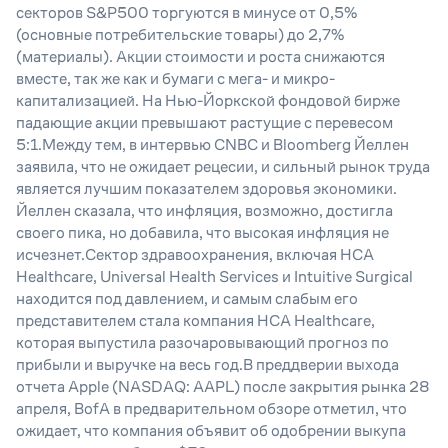
секторов S&P500 торгуются в минусе от 0,5%
(основные потребительские товары) до 2,7%
(материалы). Акции стоимости и роста снижаются
вместе, так же как и бумаги с мега- и микро-
капитализацией. На Нью-Йоркской фондовой бирже
падающие акции превышают растущие с перевесом
5:1.Между тем, в интервью CNBC и Bloomberg Йеллен
заявила, что не ожидает рецесии, и сильный рынок труда
является лучшим показателем здоровья экономики.
Йеллен сказала, что инфляция, возможно, достигла
своего пика, но добавила, что высокая инфляция не
исчезнет.Сектор здравоохранения, включая HCA
Healthcare, Universal Health Services и Intuitive Surgical
находится под давлением, и самым слабым его
представителем стала компания HCA Healthcare,
которая выпустила разочаровывающий прогноз по
прибыли и выручке на весь год.В преддверии выхода
отчета Apple (NASDAQ: AAPL) после закрытия рынка 28
апреля, BofA в предварительном обзоре отметил, что
ожидает, что компания объявит об одобрении выкупа