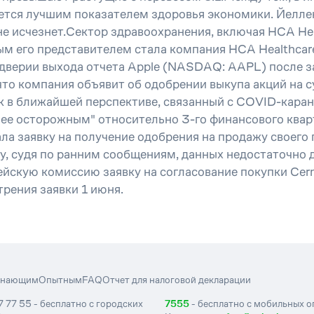
яется лучшим показателем здоровья экономики. Йеллен
е исчезнет.Сектор здравоохранения, включая HCA Health
бым его представителем стала компания HCA Healthca
еддверии выхода отчета Apple (NASDAQ: AAPL) после з
что компания объявит об одобрении выкупа акций на 
ск в ближайшей перспективе, связанный с COVID-каран
олее осторожным" относительно 3-го финансового квар
звала заявку на получение одобрения на продажу своег
ку, судя по ранним сообщениям, данных недостаточно
ейскую комиссию заявку на согласование покупки Ce
рения заявки 1 июня.
инающим
Опытным
FAQ
Отчет для налоговой декларации
7 77 55 - бесплатно с городских
7555
- бесплатно с мобильных 