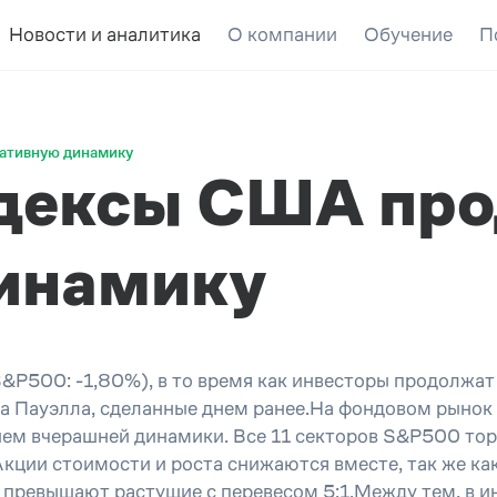
Новости и аналитика
О компании
Обучение
П
ативную динамику
дексы США пр
динамику
P500: -1,80%), в то время как инвесторы продолжат
 Пауэлла, сделанные днем ранее.На фондовом рынок 
ем вчерашней динамики. Все 11 секторов S&P500 тор
кции стоимости и роста снижаются вместе, так же как
ревышают растущие с перевесом 5:1.Между тем, в ин