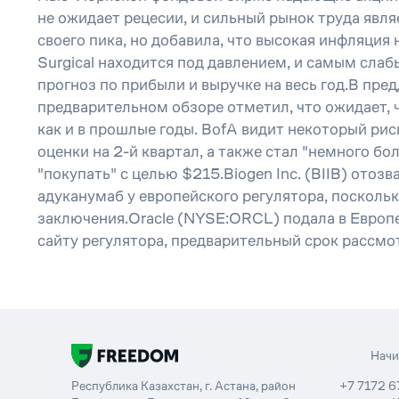
не ожидает рецесии, и сильный рынок труда явл
своего пика, но добавила, что высокая инфляция н
Surgical находится под давлением, и самым сла
прогноз по прибыли и выручке на весь год.В пр
предварительном обзоре отметил, что ожидает, 
как и в прошлые годы. BofA видит некоторый ри
оценки на 2-й квартал, а также стал "немного б
"покупать" с целью $215.Biogen Inc. (BIIB) ото
адуканумаб у европейского регулятора, посколь
заключения.Oracle (NYSE:ORCL) подала в Европ
сайту регулятора, предварительный срок рассмот
Нач
Республика Казахстан, г. Астана, район
+7 7172 6