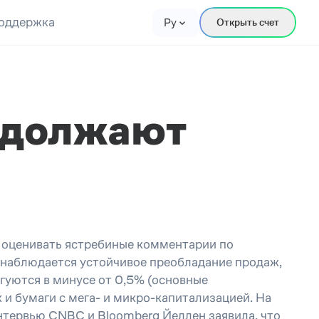
оддержка
Ру
Открыть счет
одолжают
 оценивать ястребиные комментарии по
наблюдается устойчивое преобладание продаж,
гуются в минусе от 0,5% (основные
 и бумаги с мега- и микро-капитализацией. На
тервью CNBC и Bloomberg Йеллен заявила, что