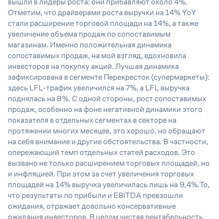
вышли в лидеры роста: они прибавляют около 4%.
Отметим, что драйверами роста выручки на 14% YoY
стали расширение торговой площади на 14%, а также
увеличение объема продаж по сопоставимым
магазинам. Именно положительная динамика
сопоставимых продаж, на мой взгляд, вдохновила
инвесторов на покупку акций. Лучшая динамика
зафиксирована в сегменте Перекресток (супермаркеты):
здесь LFL-трафик увеличился на 7%, а LFL выручка
поднялась на 8%. С одной стороны, рост сопоставимых
продаж, особенно на фоне негативной динамики этого
показателя в отдельных сегментах в секторе на
протяжении многих месяцев, это хорошо, но обращают
на себя внимание и другие обстоятельства. В частности,
опережающий темп отдельных статей расходов. Это
вызвано не только расширением торговых площадей, но
и инфляцией. При этом за счет увеличения торговых
площадей на 14% выручка увеличилась лишь на 9,4%.То,
что результаты по прибыли и EBITDA превзошли
ожидания, отражает довольно консервативные
ожидания инвесторов. В целом чистая рентабельность