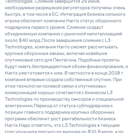
Technologies. Слияние завершится 29 июня,
необходимые разрешения регуляторов получены очень
быстро, в том числе в ЕС. Интеграция бизнеса сильного
игрока обеспечит компании Harris статус оборонного
подрядчика первого уровня. Слияние создаст
объединенную компанию с рыночной капитализацией
около $40 млрд.После завершения слияния с L3
Technologies, компания Harris сможет рассчитывать
крупные оборонные заказы, включая новейшие
спутниковые сети для Пентагона. Подобные проекты
будут иметь беспрецедентный объем финансирования, и
Harris уже готовится к ним. В частности в конце 2018 г.
компания впервые создала собственный спутник. При
этом технологии полевой связи и спутниковых
коммуникаций хорошо сочетаются с бизнесом L3
Technologies по производству сенсоров и специальной
электроники.Переход от статуса субподрядчика к
позиции главного подрядчика крупных оборонных
программ обеспечит рост рентабельности бизнеса
Harris.Надо отметить, что L3 Technologies в текущем
году улучшила прогноз по выручке до $10,9 млрд, а по