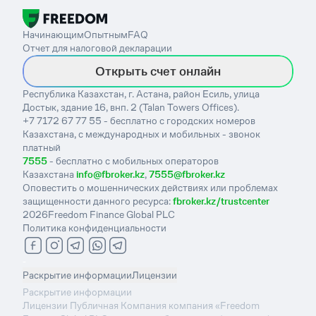
Начинающим
Опытным
FAQ
Отчет для налоговой декларации
Открыть счет онлайн
Республика Казахстан, г. Астана, район Есиль, улица
Достык, здание 16, внп. 2 (Talan Towers Offices).
+7 7172 67 77 55 - бесплатно с городских номеров
Казахстана, с международных и мобильных - звонок
платный
7555
- бесплатно с мобильных операторов
Казахстана
info@fbroker.kz
,
7555@fbroker.kz
Оповестить о мошеннических действиях или проблемах
защищенности данного ресурса:
fbroker.kz/trustcenter
2026
Freedom Finance Global PLC
Политика конфиденциальности
-
Раскрытие информации
Лицензии
Раскрытие информации
Лицензии Публичная Компания компания «Freedom