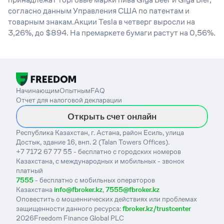
согласно данным Управления США по патентам и
товарным знакам.Акции Tesla в четверг выросли на
3,26%, до $894. На премаркете бумаги растут на 0,56%.
Начинающим
Опытным
FAQ
Отчет для налоговой декларации
Открыть счет онлайн
Республика Казахстан, г. Астана, район Есиль, улица
Достык, здание 16, внп. 2 (Talan Towers Offices).
+7 7172 67 77 55 - бесплатно с городских номеров
Казахстана, с международных и мобильных - звонок
платный
7555
- бесплатно с мобильных операторов
Казахстана
info@fbroker.kz
,
7555@fbroker.kz
Оповестить о мошеннических действиях или проблемах
защищенности данного ресурса:
fbroker.kz/trustcenter
2026
Freedom Finance Global PLC