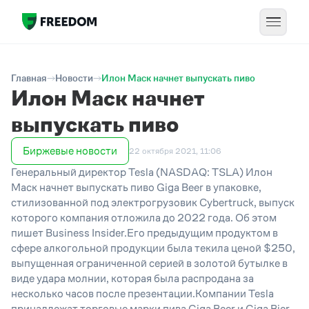
Главная
Новости
Илон Маск начнет выпускать пиво
Илон Маск начнет
выпускать пиво
Биржевые новости
22 октября 2021, 11:06
Генеральный директор Tesla‌‌ (NASDAQ: TSLA) ‌Илон
Маск начнет выпускать пиво Giga Beer в упаковке,
стилизованной под электрогрузовик Cybertruck, выпуск
которого компания отложила до 2022 года. Об этом
пишет Business Insider.Его предыдущим продуктом в
сфере алкогольной продукции была текила ценой $250,
выпущенная ограниченной серией в золотой бутылке в
виде удара молнии, которая была распродана за
несколько часов после презентации.Компании Tesla
принадлежат торговые марки пива Giga Beer и Giga Bier,