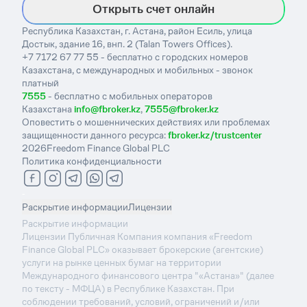
Открыть счет онлайн
Республика Казахстан, г. Астана, район Есиль, улица
Достык, здание 16, внп. 2 (Talan Towers Offices).
+7 7172 67 77 55 - бесплатно с городских номеров
Казахстана, с международных и мобильных - звонок
платный
7555
- бесплатно с мобильных операторов
Казахстана
info@fbroker.kz
,
7555@fbroker.kz
Оповестить о мошеннических действиях или проблемах
защищенности данного ресурса:
fbroker.kz/trustcenter
2026
Freedom Finance Global PLC
Политика конфиденциальности
-
Раскрытие информации
Лицензии
Раскрытие информации
Лицензии Публичная Компания компания «Freedom
Finance Global PLC» оказывает брокерские (агентские)
услуги на рынке ценных бумаг на территории
Международного финансового центра "«Астана»" (далее
по тексту - МФЦА) в Республике Казахстан. При
соблюдении требований, условий, ограничений и/или