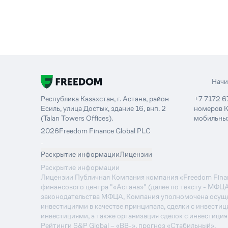
Нач
Республика Казахстан, г. Астана, район
+7 7172 6
Есиль, улица Достык, здание 16, внп. 2
номеров К
(Talan Towers Offices).
мобильных
2026
Freedom Finance Global PLC
-
Раскрытие информации
Лицензии
Раскрытие информации
Лицензии Публичная Компания компания «Freedom Financ
финансового центра "«Астана»" (далее по тексту - МФЦ
законодательства МФЦА, Компания уполномочена осуще
инвестициями в качестве принципала, сделки с инвестиц
инвестициями, а также организация сделок с инвестици
Рейтинги S&P Global – «BB-», прогноз «Стабильный».