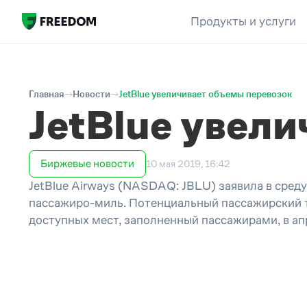
Продукты и услуги
Главная
Новости
JetBlue увеличивает объемы перевозок
JetBlue увел
Биржевые новости
10 мая 2019, 16:42
JetBlue Airways (NASDAQ: JBLU) заявила в среду
пассажиро-миль. Потенциальный пассажирский т
доступных мест, заполненный пассажирами, в ап