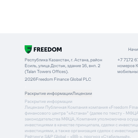
Нач
Республика Казахстан, г. Астана, район
+7 7172 6
Есиль, улица Достык, здание 16, внп. 2
номеров К
(Talan Towers Offices).
мобильных
2026
Freedom Finance Global PLC
-
Раскрытие информации
Лицензии
Раскрытие информации
Лицензии Публичная Компания компания «Freedom Financ
финансового центра "«Астана»" (далее по тексту - МФЦ
законодательства МФЦА, Компания уполномочена осуще
инвестициями в качестве принципала, сделки с инвестиц
инвестициями, а также организация сделок с инвестици
Рейтинги S&P Global – «BB-», прогноз «Стабильный».