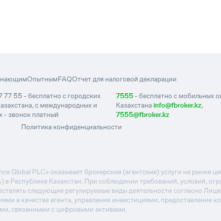
инающим
Опытным
FAQ
Отчет для налоговой декларации
7 77 55 - бесплатно с городских
7555
- бесплатно с мобильных 
азахстана, с международных и
Казахстана
info@fbroker.kz
,
 - звонок платный
7555@fbroker.kz
Политика конфиденциальности
e Global PLC» оказывает брокерские (агентские) услуги на рынке 
А) в Республике Казахстан. При соблюдении требований, условий, ог
ствлять следующие регулируемые виды деятельности согласно Лиц
иями в качестве агента, управление инвестициями, предоставление к
ями, связанными с цифровыми активами.