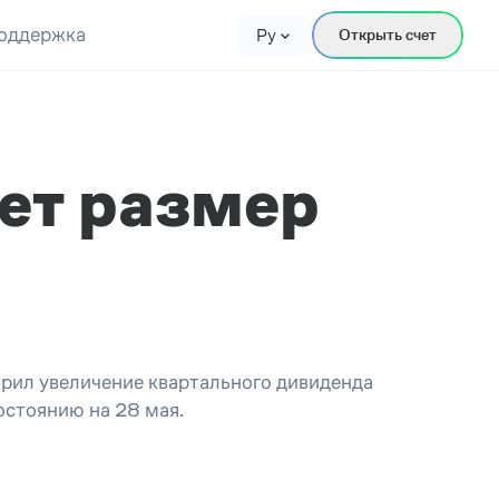
оддержка
Ру
Открыть счет
ает размер
обрил увеличение квартального дивиденда
остоянию на 28 мая.