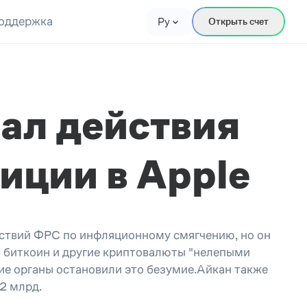
оддержка
Ру
Открыть счет
ал действия
иции в Apple
ействий ФРС по инфляционному смягчению, но он
ал биткоин и другие криптовалюты "нелепыми
ие органы остановили это безумие.Айкан также
$2 млрд.