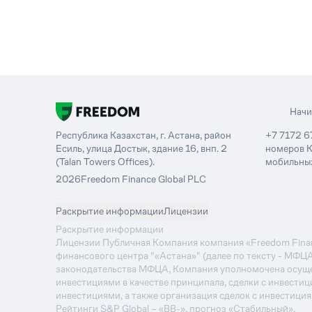
Нач
Республика Казахстан, г. Астана, район
+7 7172 6
Есиль, улица Достык, здание 16, внп. 2
номеров К
(Talan Towers Offices).
мобильных
2026
Freedom Finance Global PLC
-
Раскрытие информации
Лицензии
Раскрытие информации
Лицензии Публичная Компания компания «Freedom Financ
финансового центра "«Астана»" (далее по тексту - МФЦ
законодательства МФЦА, Компания уполномочена осуще
инвестициями в качестве принципала, сделки с инвестиц
инвестициями, а также организация сделок с инвестици
Рейтинги S&P Global – «BB-», прогноз «Стабильный».