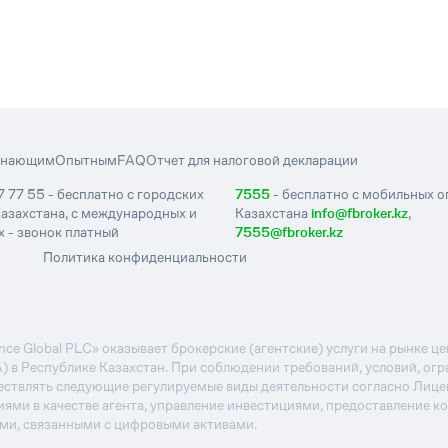
инающим
Опытным
FAQ
Отчет для налоговой декларации
7 77 55 - бесплатно с городских
7555
- бесплатно с мобильных 
азахстана, с международных и
Казахстана
info@fbroker.kz
,
 - звонок платный
7555@fbroker.kz
Политика конфиденциальности
e Global PLC» оказывает брокерские (агентские) услуги на рынке 
А) в Республике Казахстан. При соблюдении требований, условий, ог
ствлять следующие регулируемые виды деятельности согласно Лиц
иями в качестве агента, управление инвестициями, предоставление к
ями, связанными с цифровыми активами.