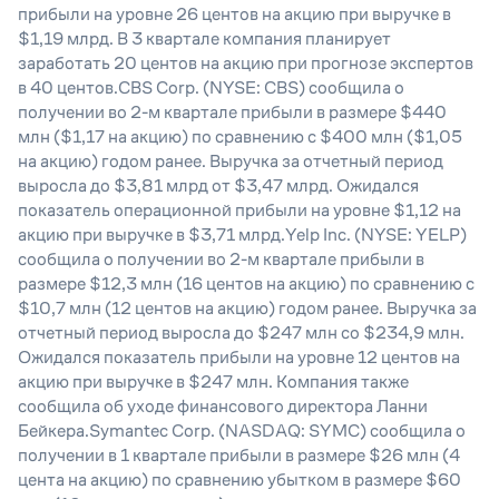
прибыли на уровне 26 центов на акцию при выручке в
$1,19 млрд. В 3 квартале компания планирует
заработать 20 центов на акцию при прогнозе экспертов
в 40 центов.CBS Corp. (NYSE: CBS) сообщила о
получении во 2-м квартале прибыли в размере $440
млн ($1,17 на акцию) по сравнению с $400 млн ($1,05
на акцию) годом ранее. Выручка за отчетный период
выросла до $3,81 млрд от $3,47 млрд. Ожидался
показатель операционной прибыли на уровне $1,12 на
акцию при выручке в $3,71 млрд.Yelp Inc. (NYSE: YELP)
сообщила о получении во 2-м квартале прибыли в
размере $12,3 млн (16 центов на акцию) по сравнению с
$10,7 млн (12 центов на акцию) годом ранее. Выручка за
отчетный период выросла до $247 млн со $234,9 млн.
Ожидался показатель прибыли на уровне 12 центов на
акцию при выручке в $247 млн. Компания также
сообщила об уходе финансового директора Ланни
Бейкера.Symantec Corp. (NASDAQ: SYMC) сообщила о
получении в 1 квартале прибыли в размере $26 млн (4
цента на акцию) по сравнению убытком в размере $60