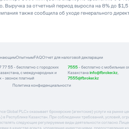
. Выручка за отчетный период выросла на 8% до $1,5
омпания также сообщила об уходе генерального директ
инающим
Опытным
FAQ
Отчет для налоговой декларации
7 77 55 - бесплатно с городских
7555
- бесплатно с мобильных 
азахстана, с международных и
Казахстана
info@fbroker.kz
,
 - звонок платный
7555@fbroker.kz
Политика конфиденциальности
e Global PLC» оказывает брокерские (агентские) услуги на рынке 
А) в Республике Казахстан. При соблюдении требований, условий, ог
ствлять следующие регулируемые виды деятельности согласно Лиц
иями в качестве агента, управление инвестициями, предоставление к