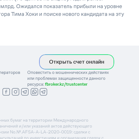
 млрд. Ожидался показатель прибыли на уровне
ора Тима Хоки и поиске нового кандидата на эту
Открыть счет онлайн
операторов
Оповестить о мошеннических действиях
или проблемах защищенности данного
ресурса:
fbroker.kz/trustcenter
ценных бумаг на территории Международного
раничений и/или указаний актов действующего
ензии No.№.AFSA-A-LA-2020-0019: сделки с
онсультаций по инвестициям и организация сделок с