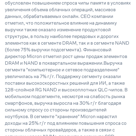
обусловлен повышением спроса чипы памяти в условиях
увеличения объема облачных операций, массивов
данных, обрабатываемых онлайн. СЕО компании
отметил, что положительное влияние на динамику
выручки также оказало изменение продуктовой
структуры, в пользу наиболее передовых и дорогих
элементов как в сегменте DRAM, так и в сегменте NAND
(более 75% выручки подсегмента). Финансовый
директор Micron отметил рост цены продаж элементов
DRAM и NAND в поквартальном выражении.Выручка
сегмента "компьютерное и сетевое подразделение"
увеличилась на 7% г/г. Поддержку сегменту оказали
поставки высокоскоростных решений для ИИ, а также
128-слойной RG NAND и высокоплотных QLC-чипов. В
мобильном подсегменте, несмотря на слабость рынка
смартфонов, выручка выросла на 30% г/г благодаря
сильному спросу со стороны производителей
ноутбуков. В сегменте "хранение" Micron нарастил
доходы на 25% г/г под влиянием повышения спроса со
стороны облачных провайдеров, а также в связи с