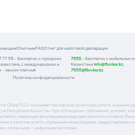
инающим
Опытным
FAQ
Отчет для налоговой декларации
7 77 55 - бесплатно с городских
7555
- бесплатно с мобильных 
азахстана, с международных и
Казахстана
info@fbroker.kz
,
 - звонок платный
7555@fbroker.kz
Политика конфиденциальности
e Global PLC» оказывает брокерские (агентские) услуги на рынке 
А) в Республике Казахстан. При соблюдении требований, условий, ог
ствлять следующие регулируемые виды деятельности согласно Лиц
иями в качестве агента, управление инвестициями, предоставление к
ями, связанными с цифровыми активами.