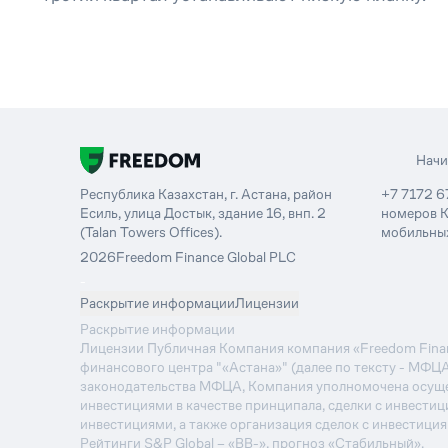
Нач
Республика Казахстан, г. Астана, район
+7 7172 6
Есиль, улица Достык, здание 16, внп. 2
номеров К
(Talan Towers Offices).
мобильных
2026
Freedom Finance Global PLC
-
Раскрытие информации
Лицензии
Раскрытие информации
Лицензии Публичная Компания компания «Freedom Financ
финансового центра "«Астана»" (далее по тексту - МФЦ
законодательства МФЦА, Компания уполномочена осуще
инвестициями в качестве принципала, сделки с инвестиц
инвестициями, а также организация сделок с инвестици
Рейтинги S&P Global – «BB-», прогноз «Стабильный».