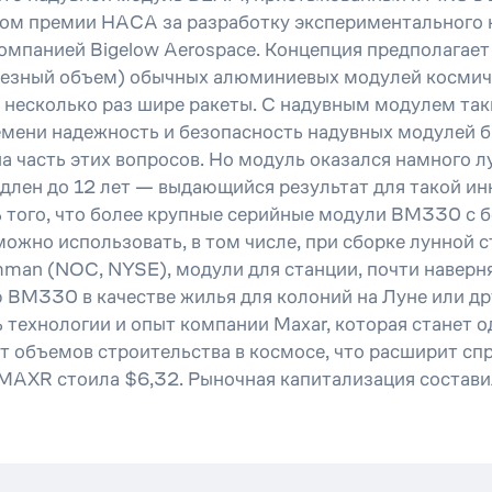
еатом премии НАСА за разработку экспериментально
омпанией Bigelow Aerospace. Концепция предполагае
полезный объем) обычных алюминиевых модулей косми
несколько раз шире ракеты. С надувным модулем таких
ремени надежность и безопасность надувных модулей 
 на часть этих вопросов. Но модуль оказался намного
продлен до 12 лет — выдающийся результат для такой 
ь того, что более крупные серийные модули BM330 с
но использовать, в том числе, при сборке лунной ст
man (NOC, NYSE), модули для станции, почти наверняк
ю BM330 в качестве жилья для колоний на Луне или др
ехнологии и опыт компании Maxar, которая станет од
 объемов строительства в космосе, что расширит спр
а MAXR стоила $6,32. Рыночная капитализация состав