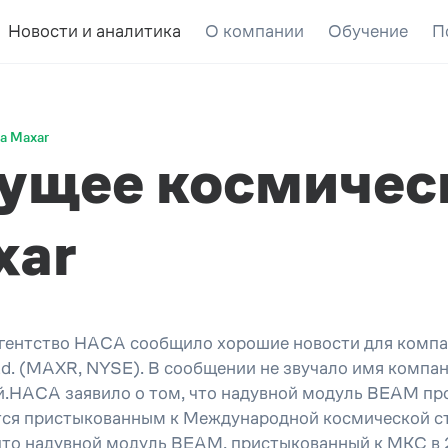
Новости и аналитика
О компании
Обучение
П
а Maxar
ущее космичес
xar
гентство НАСА сообщило хорошие новости для компа
td. (MAXR, NYSE). В сообщении не звучало имя компа
ей.НАСА заявило о том, что надувной модуль BEAM п
ся пристыкованным к Международной космической ста
то надувной модуль BEAM, пристыкованный к МКС в 20