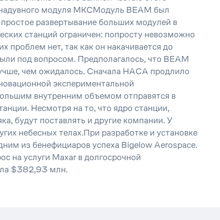
го надувного модуля МКСМодуль BEAM был
т простое развертывание больших модулей в
ческих станций ограничен: попросту невозможно
 проблем нет, так как он накачивается до
были под вопросом. Предполагалось, что BEAM
 лучше, чем ожидалось. Сначала НАСА продлило
инновационной экспериментальной
 большим внутренним объемом отправятся в
анции. Несмотря на то, что ядро станции,
а, будут поставлять и другие компании. У
угих небесных телах.При разработке и установке
ним из бенефициаров успеха Bigelow Aerospace.
ос на услуги Maxar в долгосрочной
ила $382,93 млн.