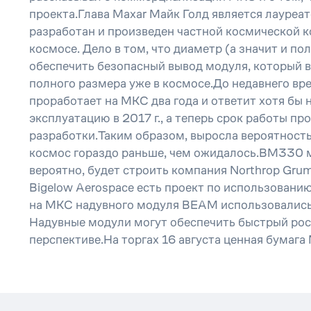
проекта.Глава Maxar Майк Голд является лаур
разработан и произведен частной космической к
космосе. Дело в том, что диаметр (а значит и 
обеспечить безопасный вывод модуля, который в 
полного размера уже в космосе.До недавнего в
проработает на МКС два года и ответит хотя бы
эксплуатацию в 2017 г., а теперь срок работы 
разработки.Таким образом, выросла вероятност
космос гораздо раньше, чем ожидалось.BM330 мож
вероятно, будет строить компания Northrop Grum
Bigelow Aerospace есть проект по использовани
на МКС надувного модуля BEAM использовались т
Надувные модули могут обеспечить быстрый рост
перспективе.На торгах 16 августа ценная бумаг