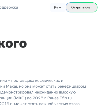
оддержка
Ру
Открыть счет
кого
нии – поставщика космических и
нии Maxar, но она может стать бенефициаром
родемонстрировал неожиданно высокую
нции (МКС) до 2028 г. Ранее Ffin.ru
16 г., может стать важной частью этого