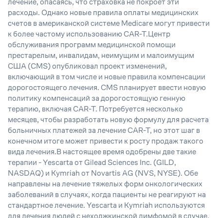
лечение, опасаясь, что страховка не покроет эти
расходы. Однако новые правила оплаты медицинских
счетов в американской системе Medicare могут привести
к более частому использованию CAR-T.Центр
обслуживания программ медицинской помощи
престарелым, инвалидам, неимущим и малоимущим
США (CMS) опубликовал проект изменений,
включающий в том числе и новые правила компенсации
дорогостоящего лечения. CMS планирует ввести новую
политику компенсаций за дорогостоящую генную
терапию, включая CAR-T. Потребуется несколько
месяцев, чтобы разработать новую формулу для расчета
больничных платежей за лечение CAR-T, но этот шаг в
конечном итоге может привести к росту продаж такого
вида лечения.В настоящее время одобрены две такие
терапии - Yescarta от Gilead Sciences Inc. (GILD,
NASDAQ) и Kymriah от Novartis AG (NVS, NYSE). Обе
направлены на лечение тяжелых форм онкологических
заболеваний в случаях, когда пациенты не реагируют на
стандартное лечение. Yescarta и Kymriah используются
для лечения людей с неходжкинской лимфомой в случае,