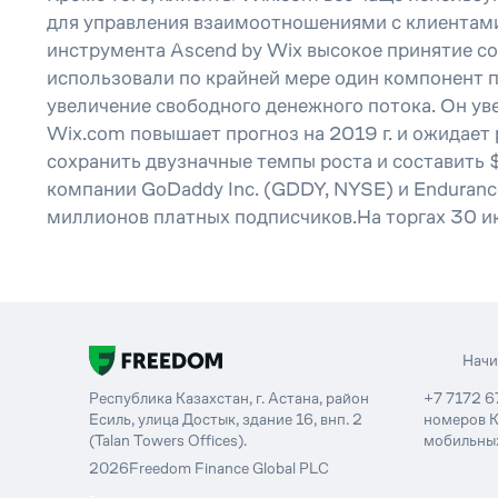
для управления взаимоотношениями с клиентами 
инструмента Ascend by Wix высокое принятие с
использовали по крайней мере один компонент 
увеличение свободного денежного потока. Он ув
Wix.com повышает прогноз на 2019 г. и ожидает
сохранить двузначные темпы роста и составить 
компании GoDaddy Inc. (GDDY, NYSE) и Endurance 
миллионов платных подписчиков.На торгах 30 ию
Нач
Республика Казахстан, г. Астана, район
+7 7172 6
Есиль, улица Достык, здание 16, внп. 2
номеров К
(Talan Towers Offices).
мобильных
2026
Freedom Finance Global PLC
-