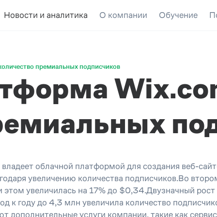
Новости и аналитика
О компании
Обучение
П
количество премиальных подписчиков
тформа Wix.co
ремиальных по
владеет облачной платформой для создания веб-сайто
агодаря увеличению количества подписчиков.Во второ
ри этом увеличилась на 17% до $0,34.Двузначный рос
д к году до 4,3 млн увеличила количество подписчико
ют дополнительные услуги компании, такие как серви