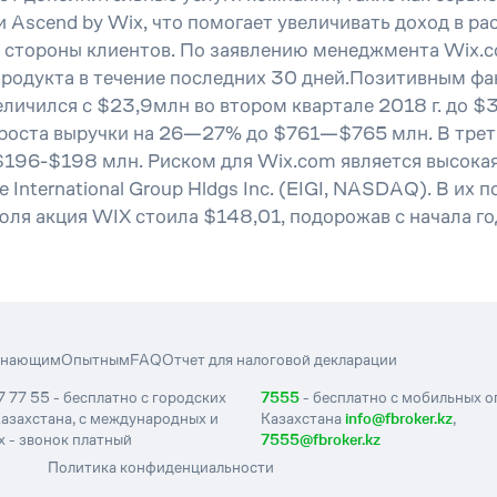
Ascend by Wix, что помогает увеличивать доход в рас
о стороны клиентов. По заявлению менеджмента Wix.
продукта в течение последних 30 дней.Позитивным фа
еличился с $23,9млн во втором квартале 2018 г. до $
 роста выручки на 26—27% до $761—$765 млн. В трет
$196-$198 млн. Риском для Wix.com является высокая
International Group Hldgs Inc. (EIGI, NASDAQ). В их 
ля акция WIX стоила $148,01, подорожав с начала го
инающим
Опытным
FAQ
Отчет для налоговой декларации
7 77 55 - бесплатно с городских
7555
- бесплатно с мобильных 
азахстана, с международных и
Казахстана
info@fbroker.kz
,
 - звонок платный
7555@fbroker.kz
Политика конфиденциальности