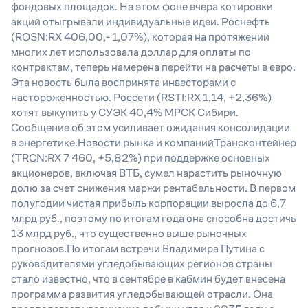
фондовых площадок. На этом фоне вчера котировки
акций отыгрывали индивидуальные идеи. Роснефть
(ROSN:RX 406,00,- 1,07%), которая на протяжении
многих лет использовала доллар для оплаты по
контрактам, теперь намерена перейти на расчеты в евро.
Эта новость была воспринята инвесторами с
настороженностью. Россети (RSTI:RX 1,14, +2,36%)
хотят выкупить у СУЭК 40,4% МРСК Сибири.
Сообщение об этом усиливает ожидания консолидации
в энергетике.Новости рынка и компанийТрансконтейнер
(TRCN:RX 7 460, +5,82%) при поддержке основных
акционеров, включая ВТБ, сумел нарастить рыночную
долю за счет снижения маржи рентабельности. В первом
полугодии чистая прибыль корпорации выросла до 6,7
млрд руб., поэтому по итогам года она способна достичь
13 млрд руб., что существенно выше рыночных
прогнозов.По итогам встречи Владимира Путина с
руководителями угледобывающих регионов страны
стало известно, что в сентябре в кабмин будет внесена
программа развития угледобывающей отрасли. Она