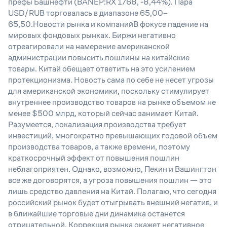
префы Башнефти (BANEP:RX 1768, -8,44%). Пара
USD/RUB торговалась в диапазоне 65,00–
65,50.Новости рынка и компанийВ фокусе падение на
мировых фондовых рынках. Биржи негативно
отреагировали на намерение американской
администрации повысить пошлины на китайские
товары. Китай обещает ответить на это усилением
протекционизма. Новость сама по себе не несет угрозы
для американской экономики, поскольку стимулирует
внутреннее производство товаров на рынке объемом не
менее $500 млрд, который сейчас занимает Китай.
Разумеется, локализация производства требует
инвестиций, многократно превышающих годовой объем
производства товаров, а также времени, поэтому
краткосрочный эффект от повышения пошлин
неблагоприятен. Однако, возможно, Пекин и Вашингтон
все же договорятся, а угроза повышения пошлин — это
лишь средство давления на Китай. Полагаю, что сегодня
российский рынок будет отыгрывать внешний негатив, и
в ближайшие торговые дни динамика останется
отрицательной. Коррекция рынка окажет негативное