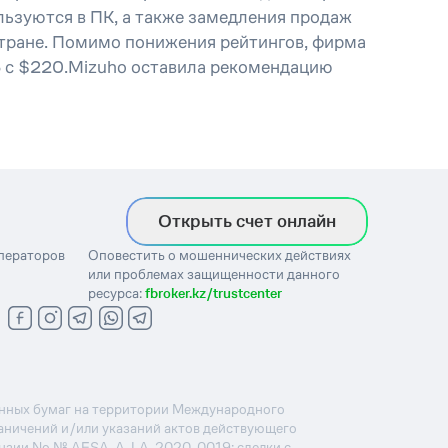
льзуются в ПК, а также замедления продаж
стране. Помимо понижения рейтингов, фирма
75 с $220.Mizuho оставила рекомендацию
Открыть счет онлайн
операторов
Оповестить о мошеннических действиях
или проблемах защищенности данного
ресурса:
fbroker.kz/trustcenter
ценных бумаг на территории Международного
раничений и/или указаний актов действующего
ензии No.№.AFSA-A-LA-2020-0019: сделки с