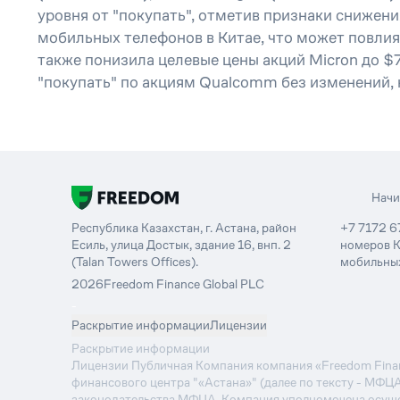
уровня от "покупать", отметив признаки снижен
мобильных телефонов в Китае, что может повлия
также понизила целевые цены акций Micron до $7
"покупать" по акциям Qualcomm без изменений, 
Нач
Республика Казахстан, г. Астана, район
+7 7172 6
Есиль, улица Достык, здание 16, внп. 2
номеров К
(Talan Towers Offices).
мобильных
2026
Freedom Finance Global PLC
-
Раскрытие информации
Лицензии
Раскрытие информации
Лицензии Публичная Компания компания «Freedom Financ
финансового центра "«Астана»" (далее по тексту - МФЦ
законодательства МФЦА, Компания уполномочена осуще