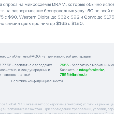
ия спроса на микросхемы DRAM, которые обычно испо
ть на развертывание беспроводных услуг 5G по всей 
5 с $90, Western Digital до $62 с $92 и Qorvo до $1
но снизил цель про ним до $165 с $180.
инающим
Опытным
FAQ
Отчет для налоговой декларации
7 77 55 - бесплатно с городских
7555
- бесплатно с мобильных 
азахстана, с международных и
Казахстана
info@fbroker.kz
,
 - звонок платный
7555@fbroker.kz
Политика конфиденциальности
e Global PLC» оказывает брокерские (агентские) услуги на рынке 
А) в Республике Казахстан. При соблюдении требований, условий, ог
ствлять следующие регулируемые виды деятельности согласно Лиц