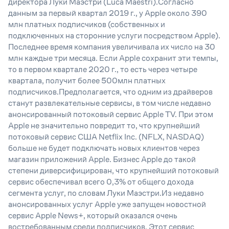
директора Луки Маэстри (Luca Maestri).Согласно
данным за первый квартал 2019 г., у Apple около 390
млн платных подписчиков (собственных и
подключенных на сторонние услуги посредством Apple).
Последнее время компания увеличивала их число на 30
млн каждые три месяца. Если Apple сохранит эти темпы,
то в первом квартале 2020 г., то есть через четыре
квартала, получит более 500млн платных
подписчиков.Предполагается, что одним из драйверов
станут развлекательные сервисы, в том числе недавно
анонсированный потоковый сервис Apple TV. При этом
Apple не значительно повредит то, что крупнейший
потоковый сервис США Netflix Inc. (NFLX, NASDAQ)
больше не будет подключать новых клиентов через
магазин приложений Apple. Бизнес Apple до такой
степени диверсифицирован, что крупнейший потоковый
сервис обеспечивал всего 0,3% от общего дохода
сегмента услуг, по словам Луки Маэстри.Из недавно
анонсированных услуг Apple уже запущен новостной
сервис Apple News+, который оказался очень
востребованным среди подписчиков. Этот сервис