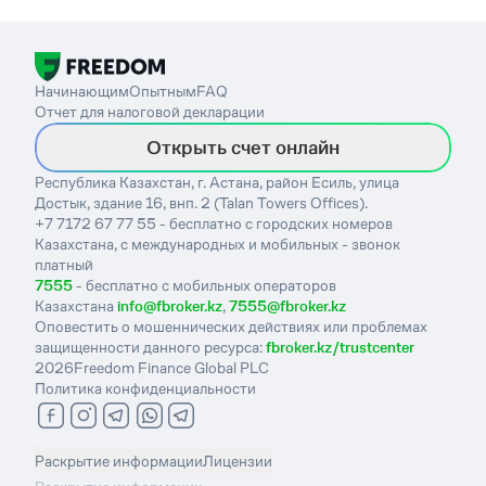
Начинающим
Опытным
FAQ
Отчет для налоговой декларации
Открыть счет онлайн
Республика Казахстан, г. Астана, район Есиль, улица
Достык, здание 16, внп. 2 (Talan Towers Offices).
+7 7172 67 77 55 - бесплатно с городских номеров
Казахстана, с международных и мобильных - звонок
платный
7555
- бесплатно с мобильных операторов
Казахстана
info@fbroker.kz
,
7555@fbroker.kz
Оповестить о мошеннических действиях или проблемах
защищенности данного ресурса:
fbroker.kz/trustcenter
2026
Freedom Finance Global PLC
Политика конфиденциальности
-
Раскрытие информации
Лицензии