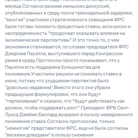
месяца.Согласно резюме июньских дискуссий,
опубликованных в среду после трехнедельной задержки,
"многие" участники стратегического совещания ФРС
были готовы понизить процентные ставки, если риски и
неопределенность “продолжат оказывать влияние на
экономические перспективы”.И это точно то, с чем
экономика сталкивается, по словам председателя ФРС
Джерома Пауэлла, выступившего перед Конгрессом
ранее в среду.Протоколы просто показывают, что у
Пауэлла есть поддержка большинства для
понижения.Участники решили не понижать ставки в
июне, потому что ухудшение перспектив было
"довольно недавним".Вместо этого они убрали
предыдущие формулировки, что они будут
"терпеливыми" и сказали, что “будут действовать как
должно, чтобы поддержать рост”.Президент ФРБ Сент-
Луиса Джеймс Баллард возразил в пользу немедленного
понижения ставок.Согласно протоколам, только
"немногие" представители ФРС, еще не были согласны
"вескими доводами" в пользу снижения