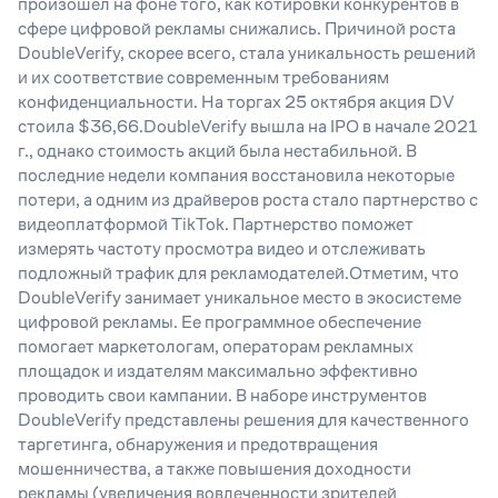
произошел на фоне того, как котировки конкурентов в
сфере цифровой рекламы снижались. Причиной роста
DoubleVerify, скорее всего, стала уникальность решений
и их соответствие современным требованиям
конфиденциальности. На торгах 25 октября акция DV
стоила $36,66.DoubleVerify вышла на IPO в начале 2021
г., однако стоимость акций была нестабильной. В
последние недели компания восстановила некоторые
потери, а одним из драйверов роста стало партнерство с
видеоплатформой TikTok. Партнерство поможет
измерять частоту просмотра видео и отслеживать
подложный трафик для рекламодателей.Отметим, что
DoubleVerify занимает уникальное место в экосистеме
цифровой рекламы. Ее программное обеспечение
помогает маркетологам, операторам рекламных
площадок и издателям максимально эффективно
проводить свои кампании. В наборе инструментов
DoubleVerify представлены решения для качественного
таргетинга, обнаружения и предотвращения
мошенничества, а также повышения доходности
рекламы (увеличения вовлеченности зрителей