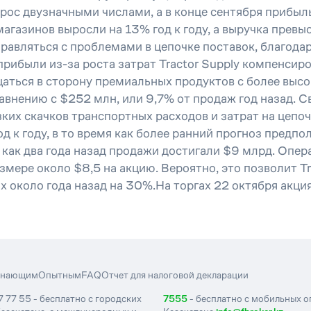
рос двузначными числами, а в конце сентября прибыл
газинов выросли на 13% год к году, а выручка превыс
правляться с проблемами в цепочке поставок, благодар
рибыли из-за роста затрат Tractor Supply компенсиро
аться в сторону премиальных продуктов с более выс
равнению с $252 млн, или 9,7% от продаж год назад. 
зких скачков транспортных расходов и затрат на цепо
 к году, в то время как более ранний прогноз предпо
 как два года назад продажи достигали $9 млрд. Опер
мере около $8,5 на акцию. Вероятно, это позволит Tr
 около года назад на 30%.На торгах 22 октября акци
инающим
Опытным
FAQ
Отчет для налоговой декларации
7 77 55 - бесплатно с городских
7555
- бесплатно с мобильных 