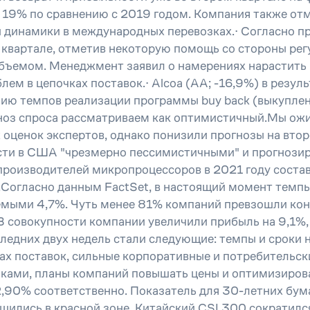
о 19% по сравнению с 2019 годом. Компания также от
 динамики в международных перевозках.· Согласно п
м квартале, отметив некоторую помощь со стороны ре
объемом. Менеджмент заявил о намерениях нарастить
лем в цепочках поставок.· Alcoa (АА; -16,9%) в резу
нию темпов реализации программы buy back (выкуплено
гноз спроса рассматриваем как оптимистичный.Мы ож
оценок экспертов, однако понизили прогнозы на вто
сти в США "чрезмерно пессимистичными" и прогнозир
производителей микропроцессоров в 2021 году соста
Согласно данным FactSet, в настоящий момент темпы
емыми 4,7%. Чуть менее 81% компаний превзошли кон
 В совокупности компании увеличили прибыль на 9,1%,
ледних двух недель стали следующие: темпы и сроки
ах поставок, сильные корпоративные и потребительск
нками, планы компаний повышать цены и оптимизирова
и 2,90% соответственно. Показатель для 30-летних бума
ились в красной зоне. Китайский CSI 300 сократился