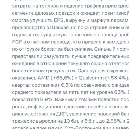
затраты на топливо и падение трафика примерн
сегмента деловых поездок и ожидает позитивной
смогла улучшить EPS, выручку и маржу в перво
производство в Шанхае, но пока ограниченным 
годом, хотя существуют опасения по поводу проб
FCF в отчетном периоде, что привело к замедле
по отгрузке бокситов был снижен. Сильный про
представили результаты лучше предварительных 
ожидания в отношении текущего сезона отчетно
более сильные результаты. Совокупная выручка 
оказались AMD (+68,6%) и Qualcomm (+53,4%).
квартал составляют 6,5% по сравнению с ожида
среднего показателя за пять лет на уровне 83%.
показателя 8,9%. Важными темами повестки пос
роста, инфляционное давление, перебои в цепочк
цикл ужесточения ДКП, увеличение провизий ба
трежерис выросли на 10 б.п. и 5 б.п., до 2,68% 
апреля на площадках Юго-Восточной Азии заверш