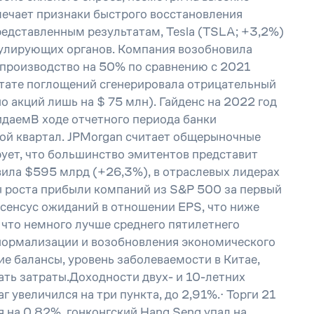
мечает признаки быстрого восстановления
редставленным результатам, Tesla (TSLA; +3,2%)
гулирующих органов. Компания возобновила
 производство на 50% по сравнению с 2021
льтате поглощений сгенерировала отрицательный
 акций лишь на $ 75 млн). Гайденс на 2022 год
идаемВ ходе отчетного периода банки
рой квартал. JPMorgan считает общерыночные
ует, что большинство эмитентов представит
вила $595 млрд (+26,3%), в отраслевых лидерах
 роста прибыли компаний из S&P 500 за первый
сенсус ожиданий в отношении EPS, что ниже
 что немного лучше среднего пятилетнего
 нормализации и возобновления экономического
ие балансы, уровень заболеваемости в Китае,
ть затраты.Доходности двух- и 10-летних
г увеличился на три пункта, до 2,91%.· Торги 21
 на 0,82%, гонконгский Hang Seng упал на