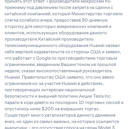
принять этот ответ. Производители микросхем по-
прежнему под давлением после запрета на сделки с
китайской компанией, который Министерство торговли
слегка ослабило вчера, предоставив 90-дневную
отсрочку для некоторых американских компаний и
клиентов, использующих оборудование данного
производителя.Китайский производитель
телекоммуникационного оборудования Huawei назвал
себя жертвой издевательств со стороны США и заявил,
что работает с Google по противодействию торговым
ограничениям, введенным Вашингтоном на прошлой
неделе, сказал высокопоставленный руководитель
Huawei. Правительство США заявило, что оно ввело
ограничения из-за участия Huawei в действиях,
противоречащих интересам национальной
безопасности и внешней политики.Акции Tesla Inc.
падали в ходе девяти из последних 10 торговых сессий и
опустились ниже $200 на вчерашних торгах.
Существует много катализаторов данного движения
вниз, но один из самых важных, на которые ссылаются
аналитики, - это отсутствие спроса на седан Model 3.