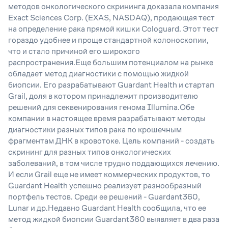
методов онкологического скрининга доказала компания
Exact Sciences Corp. (EXAS, NASDAQ), продающая тест
на определение рака прямой кишки Cologuard. Этот тест
гораздо удобнее и проще стандартной колоноскопии,
что и стало причиной его широкого
распространения.Еще большим потенциалом на рынке
обладает метод диагностики с помощью жидкой
биопсии. Его разрабатывают Guardant Health и стартап
Grail, доля в котором принадлежит производителю
решений для секвенирования генома Illumina.Обе
компании в настоящее время разрабатывают методы
диагностики разных типов рака по крошечным
фрагментам ДНК в кровотоке. Цель компаний - создать
скрининг для разных типов онкологических
заболеваний, в том числе трудно поддающихся лечению.
И если Grail еще не имеет коммерческих продуктов, то
Guardant Health успешно реализует разнообразный
портфель тестов. Среди ее решений - Guardant360,
Lunar и др.Недавно Guardant Health сообщила, что ее
метод жидкой биопсии Guardant360 выявляет в два раза