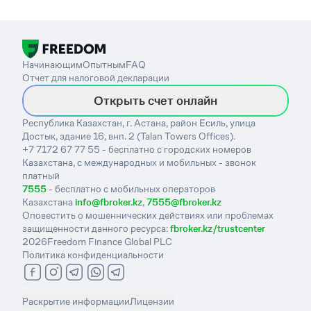
Начинающим
Опытным
FAQ
Отчет для налоговой декларации
Открыть счет онлайн
Республика Казахстан, г. Астана, район Есиль, улица
Достык, здание 16, внп. 2 (Talan Towers Offices).
+7 7172 67 77 55 - бесплатно с городских номеров
Казахстана, с международных и мобильных - звонок
платный
7555
- бесплатно с мобильных операторов
Казахстана
info@fbroker.kz
,
7555@fbroker.kz
Оповестить о мошеннических действиях или проблемах
защищенности данного ресурса:
fbroker.kz/trustcenter
2026
Freedom Finance Global PLC
Политика конфиденциальности
-
Раскрытие информации
Лицензии