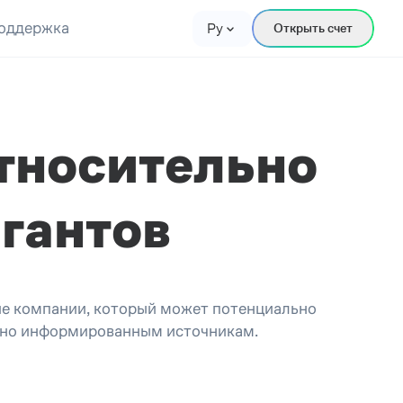
оддержка
Ру
Открыть счет
тносительно
игантов
е компании, который может потенциально
асно информированным источникам.