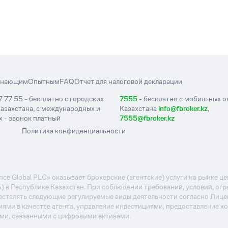
инающим
Опытным
FAQ
Отчет для налоговой декларации
7 77 55 - бесплатно с городских
7555
- бесплатно с мобильных 
азахстана, с международных и
Казахстана
info@fbroker.kz
,
 - звонок платный
7555@fbroker.kz
Политика конфиденциальности
e Global PLC» оказывает брокерские (агентские) услуги на рынке 
А) в Республике Казахстан. При соблюдении требований, условий, ог
ствлять следующие регулируемые виды деятельности согласно Лиц
иями в качестве агента, управление инвестициями, предоставление к
ями, связанными с цифровыми активами.