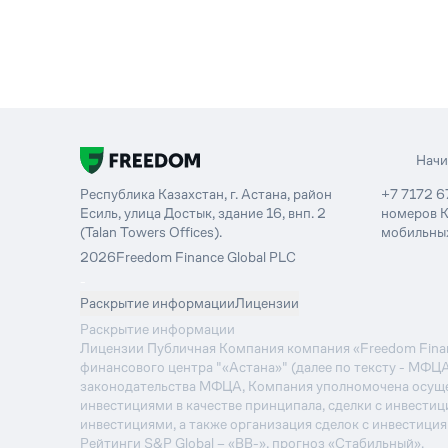
Нач
Республика Казахстан, г. Астана, район
+7 7172 6
Есиль, улица Достык, здание 16, внп. 2
номеров К
(Talan Towers Offices).
мобильных
2026
Freedom Finance Global PLC
-
Раскрытие информации
Лицензии
Раскрытие информации
Лицензии Публичная Компания компания «Freedom Financ
финансового центра "«Астана»" (далее по тексту - МФЦ
законодательства МФЦА, Компания уполномочена осуще
инвестициями в качестве принципала, сделки с инвестиц
инвестициями, а также организация сделок с инвестици
Рейтинги S&P Global – «BB-», прогноз «Стабильный».