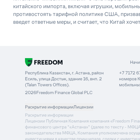
китайского импорта, включая игрушки, мобильны
противостоять тарифной политике США, призвав 
введет ответные меры, и считает, что Китай хоче
Нач
Республика Казахстан, г. Астана, район
+7 7172 6
Есиль, улица Достык, здание 16, внп. 2
номеров К
(Talan Towers Offices).
мобильных
2026
Freedom Finance Global PLC
-
Раскрытие информации
Лицензии
Раскрытие информации
Лицензии Публичная Компания компания «Freedom Financ
финансового центра "«Астана»" (далее по тексту - МФЦ
законодательства МФЦА, Компания уполномочена осуще
инвестициями в качестве принципала, сделки с инвестиц