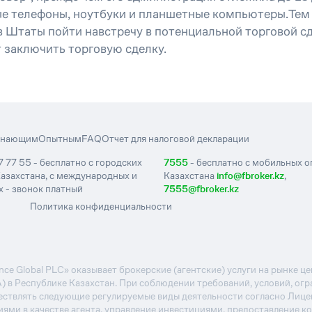
е телефоны, ноутбуки и планшетные компьютеры.Тем н
Штаты пойти навстречу в потенциальной торговой сдел
т заключить торговую сделку.
инающим
Опытным
FAQ
Отчет для налоговой декларации
7 77 55 - бесплатно с городских
7555
- бесплатно с мобильных 
азахстана, с международных и
Казахстана
info@fbroker.kz
,
 - звонок платный
7555@fbroker.kz
Политика конфиденциальности
e Global PLC» оказывает брокерские (агентские) услуги на рынке 
А) в Республике Казахстан. При соблюдении требований, условий, ог
ствлять следующие регулируемые виды деятельности согласно Лиц
иями в качестве агента, управление инвестициями, предоставление к