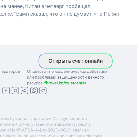
е менее, Китай в четверг пообещал
ке.Трамп сказал, что он не думает, что Пекин
Открыть счет онлайн
операторов
Оповестить о мошеннических действиях
или проблемах защищенности данного
ресурса:
fbroker.kz/trustcenter
ценных бумаг на территории Международного
раничений и/или указаний актов действующего
ензии No.№.AFSA-A-LA-2020-0019: сделки с
онсультаций по инвестициям и организация сделок с