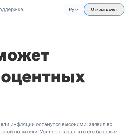
оддержка
Ру
Открыть счет
 может
роцентных
ели инфляции останутся высокими, заявил во
кой политики, Уоллер сказал, что его базовым