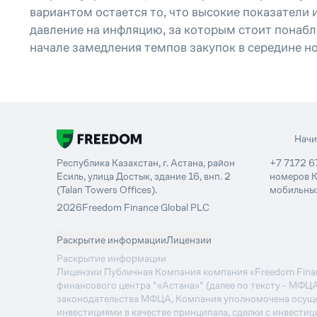
вариантом остается то, что высокие показатели 
давление на инфляцию, за которым стоит понабл
начале замедления темпов закупок в середине но
Нач
Республика Казахстан, г. Астана, район
+7 7172 6
Есиль, улица Достык, здание 16, внп. 2
номеров К
(Talan Towers Offices).
мобильных
2026
Freedom Finance Global PLC
-
Раскрытие информации
Лицензии
Раскрытие информации
Лицензии Публичная Компания компания «Freedom Financ
финансового центра "«Астана»" (далее по тексту - МФЦ
законодательства МФЦА, Компания уполномочена осуще
инвестициями в качестве принципала, сделки с инвестиц