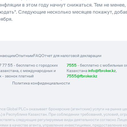
инфляции в этом году начнут снижаться. Тем не менее,
юдать". Следующие несколько месяцев покажут, добав
ября.
инающим
Опытным
FAQ
Отчет для налоговой декларации
7 77 55 - бесплатно с городских
7555
- бесплатно с мобильных 
азахстана, с международных и
Казахстана
info@fbroker.kz
,
 - звонок платный
7555@fbroker.kz
Политика конфиденциальности
e Global PLC» оказывает брокерские (агентские) услуги на рынке 
А) в Республике Казахстан. При соблюдении требований, условий, ог
ствлять следующие регулируемые виды деятельности согласно Лиц
иями в качестве агента, управление инвестициями, предоставление к