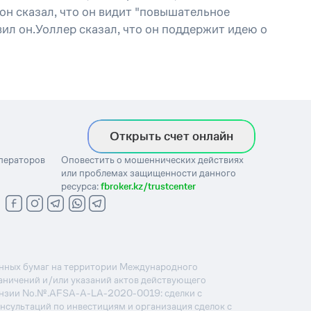
 он сказал, что он видит "повышательное
ил он.Уоллер сказал, что он поддержит идею о
Открыть счет онлайн
операторов
Оповестить о мошеннических действиях
или проблемах защищенности данного
ресурса:
fbroker.kz/trustcenter
ценных бумаг на территории Международного
раничений и/или указаний актов действующего
ензии No.№.AFSA-A-LA-2020-0019: сделки с
онсультаций по инвестициям и организация сделок с