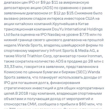
диапазон цен IPO от $9 до $11 за американскую
депозитарную акцию (ADS) по сравнению с ранее
заявленным диапазоном от $12 до $15.Снижение было
вызвано резким спадом интереса инвесторов США на
акции китайских компаний.Крупнейшая в Китае
трансляционная компания DouYu International Holdings
Ltd была оценена на IPO Nasdaq на уровне $775 млн по
нижней границе своего ценового диапазона на прошлой
неделе.Wanda Sports, владелец швейцарской фирмы по
спортивному маркетингу Infront Sports & Media AG, а
также World Triathlon Corp, организатор гонки Ironman,
также сократила количество ADS в продаже до 28 млн с
33,33 млн, говорится в заявлении, представленном в
Комиссию по ценным бумагам и биржам (SEC).Wanda
Sports заявила, что планирует использовать доходы от
IPO для погашения долга, финансирования
стратегических инвестиций и для общих корпоративных
целей.В 2018 году компания, владеющая спортивными
объектами и получающая доход от мероприятий и
спонсорства СМИ, сообщила о прибыли в $60 млн, что