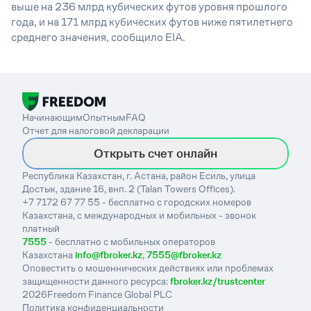
выше на 236 млрд кубических футов уровня прошлого
года, и на 171 млрд кубических футов ниже пятилетнего
среднего значения, сообщило EIA.
Начинающим
Опытным
FAQ
Отчет для налоговой декларации
Открыть счет онлайн
Республика Казахстан, г. Астана, район Есиль, улица
Достык, здание 16, внп. 2 (Talan Towers Offices).
+7 7172 67 77 55 - бесплатно с городских номеров
Казахстана, с международных и мобильных - звонок
платный
7555
- бесплатно с мобильных операторов
Казахстана
info@fbroker.kz
,
7555@fbroker.kz
Оповестить о мошеннических действиях или проблемах
защищенности данного ресурса:
fbroker.kz/trustcenter
2026
Freedom Finance Global PLC
Политика конфиденциальности