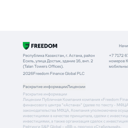
Нач
Республика Казахстан, г. Астана, район
+7 7172 6
Есиль, улица Достык, здание 16, внп. 2
номеров К
(Talan Towers Offices).
мобильных
2026
Freedom Finance Global PLC
-
Раскрытие информации
Лицензии
Раскрытие информации
Лицензии Публичная Компания компания «Freedom Financ
финансового центра "«Астана»" (далее по тексту - МФЦ
законодательства МФЦА, Компания уполномочена осуще
инвестициями в качестве принципала, сделки с инвестиц
инвестициями, а также организация сделок с инвестици
Рейтинги S&P Global – «BB-», прогноз «Стабильный».