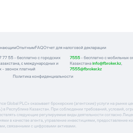
инающим
Опытным
FAQ
Отчет для налоговой декларации
7 77 55 - бесплатно с городских
7555
- бесплатно с мобильных 
азахстана, с международных и
Казахстана
info@fbroker.kz
,
 - звонок платный
7555@fbroker.kz
Политика конфиденциальности
e Global PLC» оказывает брокерские (агентские) услуги на рынке 
А) в Республике Казахстан. При соблюдении требований, условий, ог
ствлять следующие регулируемые виды деятельности согласно Лиц
иями в качестве агента, управление инвестициями, предоставление к
ями, связанными с цифровыми активами.