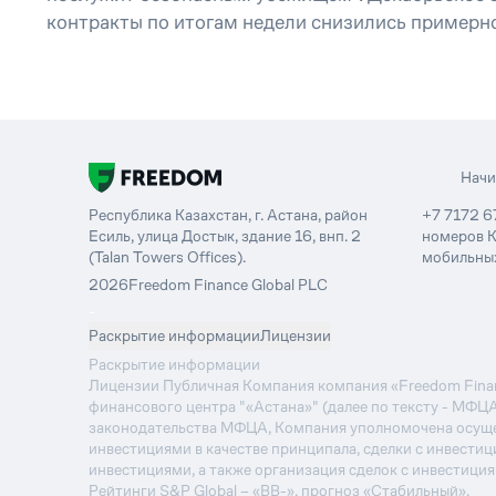
контракты по итогам недели снизились примерно 
Нач
Республика Казахстан, г. Астана, район
+7 7172 6
Есиль, улица Достык, здание 16, внп. 2
номеров К
(Talan Towers Offices).
мобильных
2026
Freedom Finance Global PLC
-
Раскрытие информации
Лицензии
Раскрытие информации
Лицензии Публичная Компания компания «Freedom Financ
финансового центра "«Астана»" (далее по тексту - МФЦ
законодательства МФЦА, Компания уполномочена осуще
инвестициями в качестве принципала, сделки с инвестиц
инвестициями, а также организация сделок с инвестици
Рейтинги S&P Global – «BB-», прогноз «Стабильный».