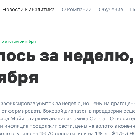
Новости и аналитика
О компании
Обучение
П
по итогам октября
лось за неделю,
тября
 зафиксировав убыток за неделю, но цены на драгоцен
чнет формировать боковой диапазон в преддверии ре
двард Мойя, старший аналитик рынка Oanda. "Относит
сли инфляция продолжит расти, цены на золото в коне
лото упало на 18,70 доллара, или на 1%, до $1783,9