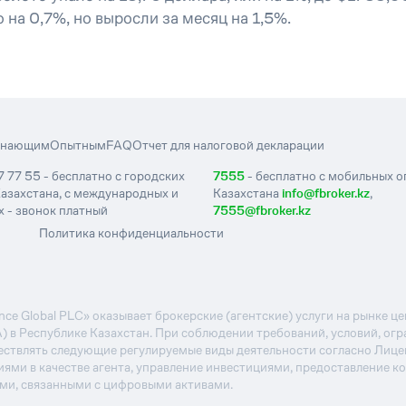
на 0,7%, но выросли за месяц на 1,5%.
инающим
Опытным
FAQ
Отчет для налоговой декларации
7 77 55 - бесплатно с городских
7555
- бесплатно с мобильных 
азахстана, с международных и
Казахстана
info@fbroker.kz
,
 - звонок платный
7555@fbroker.kz
Политика конфиденциальности
e Global PLC» оказывает брокерские (агентские) услуги на рынке 
А) в Республике Казахстан. При соблюдении требований, условий, ог
ствлять следующие регулируемые виды деятельности согласно Лиц
иями в качестве агента, управление инвестициями, предоставление к
ями, связанными с цифровыми активами.