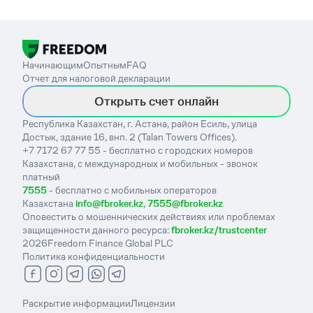
Начинающим
Опытным
FAQ
Отчет для налоговой декларации
Открыть счет онлайн
Республика Казахстан, г. Астана, район Есиль, улица
Достык, здание 16, внп. 2 (Talan Towers Offices).
+7 7172 67 77 55 - бесплатно с городских номеров
Казахстана, с международных и мобильных - звонок
платный
7555
- бесплатно с мобильных операторов
Казахстана
info@fbroker.kz
,
7555@fbroker.kz
Оповестить о мошеннических действиях или проблемах
защищенности данного ресурса:
fbroker.kz/trustcenter
2026
Freedom Finance Global PLC
Политика конфиденциальности
-
Раскрытие информации
Лицензии