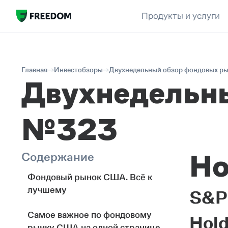
Продукты и услуги
Главная
Инвестобзоры
Двухнедельный обзор фондовых р
Двухнедельн
№323
Но
Содержание
Фондовый рынок США. Всё к
лучшему
S&P 
Самое важное по фондовому
Hold
рынку США на одной странице