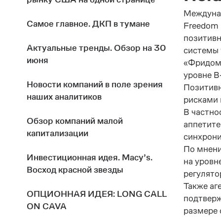
Междунар
Самое главное. ДКП в тумане
Freedom 
позитивн
Актуальные тренды. Обзор на 30
системы 
июня
«Фридом 
уровне В-
Новости компаний в поле зрения
Позитивн
наших аналитиков
рисками 
В частно
Обзор компаний малой
аппетите
капитализации
синхрони
По мнен
Инвестиционная идея. Macy’s.
на уровн
Восход красной звезды
регулято
Также аг
ОПЦИОННАЯ ИДЕЯ: LONG CALL
подтверж
ON CAVA
размере 