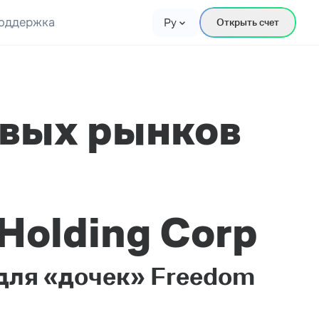
оддержка
Ру
Открыть счет
вых рынков
Holding Corp
 для «дочек» Freedom