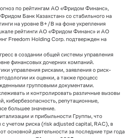
рогноз по рейтингам АО «Фридом Финанс»,
 «Фридом Банк Казахстан» со стабильного на
инги на уровне В+/В на фоне укрепления
 шкале рейтинги АО «Фридом Финанс» и АО
нг Freedom Holding Corp. подтвержден на
гресс в создании общей системы управления
ровне финансовых дочерних компаний.
ики управления рисками, заявления о риск-
тодологии их оценки, а также процесс
ржденными групповыми документами.
тслеживать и контролировать различные вызовы
ий, кибербезопасность, репутационные,
се большее значение.
итализации и прибыльности Группы, что
четом риска (risk adjusted capital, RAC), в
т основной деятельности за последние три года