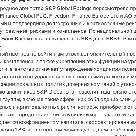
одное агентство S&P Global Ratings пересмотрело п
Finance Global PLC, Freedom Finance Europe Ltd и АО
ый и подтвердило долгосрочные и краткосрочные рейт
управления рисками и комплаенса. По национальной
Банк Казахстан» повышены с kzBBB до kzBBB+. Рейти
.
ый прогноз по рейтингам отражает значительный про
и комплаенса, а также укреплении этих функций на у
сти, агентство отмечает утверждение холдингом полит
, политики по управлению санкционными рисками и ме
зации локальных политик дочерних компаний с утве
ию аналитиков
S
&
P
Global
, это позволит тщательно о
е группы, включая такие сферы, как соблюдение санкц
рные и криптовалютные риски, которые приобретают в
ентство продолжает считать сильными показатели кап
дается коэффициентом капитала, скорректированным с у
около 13% и соотношением между средней прибылью о