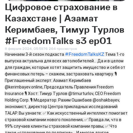
Цифровое страхование в
Казахстане | Азамат
Керимбаев, Тимур Турлов
#FreedomTalks s3 ep01
8 февраля 2024, 05:59
76 264 просмотров
#FreedomTalksKZ
Начинаем 3-й сезон подкаста
Тема 1-го
выпуска актуальна для всех автолюбителей... Да и в целом
для граждан, которые хотят защитить имущество и себя от
финансовых потерь – скажем, застраховать квартиру. 🎙️
Приглашенный эксперт: Азамат Керимбаев
@kerimbayev.online, Председатель Правления Freedom
Insurance 🎙️ Хост: Тимур Турлов @timurturlov, CEO Freedom
Holding Corp. 🎙️ Модератор: Рахим Ошакбаев @oshakbayev,
экономист, директор Центра прикладных исследований
TALAP. Вы узнаете: ✅ Как искусственный интеллект помогает
страховой компании нового поколения; ✅ Правда ли, что в
99% случаев клиенты страховой компании правы; ✅ Что
такое «страхование по подписке»… И многое другое.