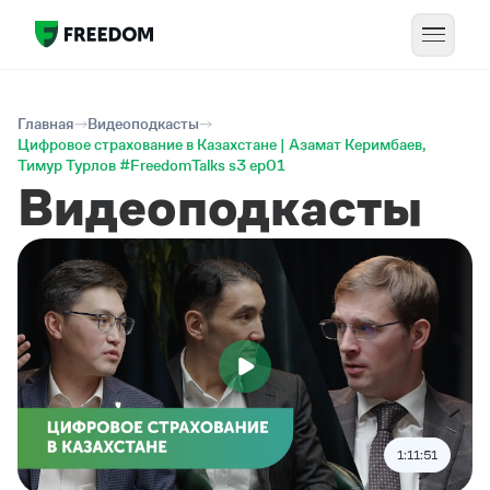
Главная
Видеоподкасты
Цифровое страхование в Казахстане | Азамат Керимбаев,
Тимур Турлов #FreedomTalks s3 ep01
Видеоподкасты
1:11:51