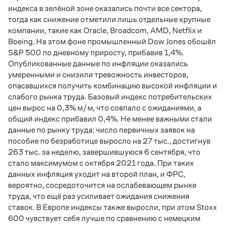
индекса в зелёной зоне оказались почти все сектора,
тогда как снижение отметили лишь отдельные крупные
компании, такие как Oracle, Broadcom, AMD, Netflix и
Boeing. На этом фоне промышленный Dow Jones обошёл
S&P 500 по дневному приросту, прибавив 1,4%.
Опубликованные данные по инфляции оказались
умеренными и снизили тревожность инвесторов,
опасавшихся получить комбинацию высокой инфляции и
слабого рынка труда. Базовый индекс потребительских
цен вырос на 0,3% м/м, что совпало с ожиданиями, а
общий индекс прибавил 0,4%. Не менее важными стали
данные по рынку труда: число первичных заявок на
пособие по безработице выросло на 27 тыс., достигнув
263 тыс. за неделю, завершившуюся 6 сентября, что
стало максимумом с октября 2021 года. При таких
данных инфляция уходит на второй план, и ФРС,
вероятно, сосредоточится на ослабевающем рынке
труда, что ещё раз усиливает ожидания снижения
ставок. В Европе индексы также выросли, при этом Stoxx
600 чувствует себя лучше по сравнению с немецким