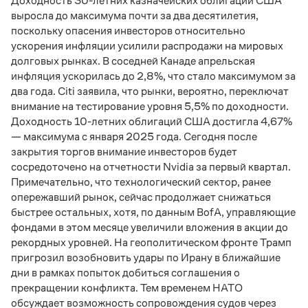
Доходность 30-летних казначейских облигаций США
выросла до максимума почти за два десятилетия,
поскольку опасения инвесторов относительно
ускорения инфляции усилили распродажи на мировых
долговых рынках. В соседней Канаде апрельская
инфляция ускорилась до 2,8%, что стало максимумом за
два года. Citi заявила, что рынки, вероятно, переключат
внимание на тестирование уровня 5,5% по доходности.
Доходность 10-летних облигаций США достигла 4,67%
— максимума с января 2025 года. Сегодня после
закрытия торгов внимание инвесторов будет
сосредоточено на отчетности Nvidia за первый квартал.
Примечательно, что технологический сектор, ранее
опережавший рынок, сейчас продолжает снижаться
быстрее остальных, хотя, по данным BofA, управляющие
фондами в этом месяце увеличили вложения в акции до
рекордных уровней. На геополитическом фронте Трамп
пригрозил возобновить удары по Ирану в ближайшие
дни в рамках попыток добиться соглашения о
прекращении конфликта. Тем временем НАТО
обсуждает возможность сопровождения судов через