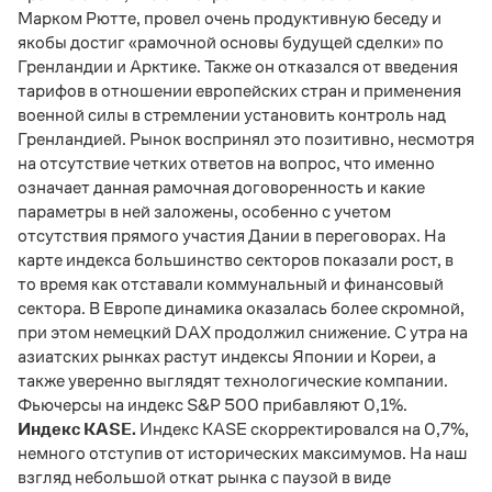
Марком Рютте, провел очень продуктивную беседу и
якобы достиг «рамочной основы будущей сделки» по
Гренландии и Арктике. Также он отказался от введения
тарифов в отношении европейских стран и применения
военной силы в стремлении установить контроль над
Гренландией. Рынок воспринял это позитивно, несмотря
на отсутствие четких ответов на вопрос, что именно
означает данная рамочная договоренность и какие
параметры в ней заложены, особенно с учетом
отсутствия прямого участия Дании в переговорах. На
карте индекса большинство секторов показали рост, в
то время как отставали коммунальный и финансовый
сектора. В Европе динамика оказалась более скромной,
при этом немецкий DAX продолжил снижение. С утра на
азиатских рынках растут индексы Японии и Кореи, а
также уверенно выглядят технологические компании.
Фьючерсы на индекс S&P 500 прибавляют 0,1%.
Индекс KASE.
Индекс KASE скорректировался на 0,7%,
немного отступив от исторических максимумов. На наш
взгляд небольшой откат рынка с паузой в виде