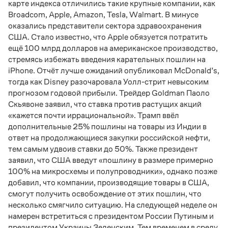
карте индекса отличились такие крупные компании, как
Broadcom, Apple, Amazon, Tesla, Walmart. В минусе
оказались представители сектора здравоохранения
США. Стало известно, что Apple обязуется потратить
ещё 100 млрд долларов на американское производство,
стремясь избежать введения карательных пошлин на
iPhone. Отчёт лучше ожиданий опубликовал McDonald’s,
тогда как Disney разочаровала Уолл-стрит невысоким
прогнозом годовой прибыли. Трейдер Goldman Паоло
Скьявоне заявил, что ставка против растущих акций
«кажется почти иррациональной». Трамп ввёл
дополнительные 25% пошлины на товары из Индии в
ответ на продолжающиеся закупки российской нефти,
тем самым удвоив ставки до 50%. Также президент
заявил, что США введут «пошлину в размере примерно
100% на микросхемы и полупроводники», однако позже
добавил, что компании, производящие товары в США,
смогут получить освобождение от этих пошлин, что
несколько смягчило ситуацию. На следующей неделе он
намерен встретиться с президентом России Путиным и
президентом Украины Зеленским. Тем временем в среду