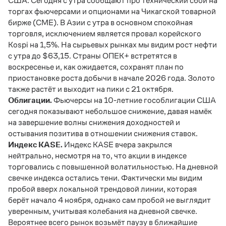
США. Сегодня с утра сообщают про технический сбой на
торгах фьючерсами и опционами на Чикагской товарной
бирже (CME). В Азии с утра в основном спокойная
торговля, исключением является провал корейского
Kospi на 1,5%. На сырьевых рынках мы видим рост нефти
с утра до $63,15. Страны ОПЕК+ встретятся в
воскресенье и, как ожидается, сохранят план по
приостановке роста добычи в начале 2026 года. Золото
также растёт и выходит на пики с 21 октября.
Облигации.
Фьючерсы на 10-летние гособлигации США
сегодня показывают небольшое снижение, давая намёк
на завершение волны снижения доходностей и
остывания позитива в отношении снижения ставок.
Индекс KASE.
Индекс KASE вчера закрылся
нейтрально, несмотря на то, что акции в индексе
торговались с повышенной волатильностью. На дневной
свечке индекса остались тени. Фактически мы видим
пробой вверх локальной трендовой линии, которая
берёт начало 4 ноября, однако сам пробой не выглядит
уверенным, учитывая колебания на дневной свечке.
Вероятнее всего рынок возьмёт паузу в ближайшие