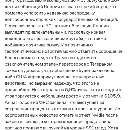
полуторагодовых максимумов до 4,57%. Аукцион 20-
летних облигаций Японии вызвал высокий спрос, что
помогло успокоить недавнюю распродажу
долгосрочных японских государственных облигаций.
Pimco заявила, что 30-летние облигации Японии
выглядят привлекательными, поскольку кривая
доходности стала «слишком крутой», что также
добавило позитива рынку. Из позитивных
геополитических новостей можно отметить сообщение
Белого дома о том, что Трамп находится на
«заключительном этапе» переговоров с Тегераном.
Также он добавил, что либо сделка будет заключена,
либо США «предпримут кое-какие неприятные
действия», но выразил надежду, что этого не
произойдет. Нефть упала на 5,9% вчера, хотя сегодня с
утра торгуется с небольшим ростом у отметки $105,9.
Анна Полсон из ФРС заявила, что выступает за
сохранение процентных ставок на прежнем уровне. Из
корпоративных новостей отметим отчет Nvidia после
закрытия рынка, в котором компания представила
прогноз продаж с выручкой на уровне $91 млрд. Хотя