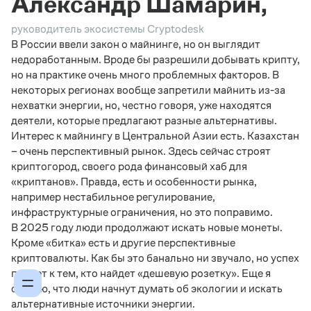
Александр Шамарин,
руководитель экосистемы Cryptodesk
В России ввели закон о майнинге, но он выглядит
недоработанным. Вроде бы разрешили добывать крипту,
но на практике очень много проблемных факторов. В
некоторых регионах вообще запретили майнить из-за
нехватки энергии, но, честно говоря, уже находятся
деятели, которые предлагают разные альтернативы.
Интерес к майнингу в Центральной Азии есть. Казахстан
– очень перспективный рынок. Здесь сейчас строят
криптогород, своего рода финансовый хаб для
«криптанов». Правда, есть и особенности рынка,
например нестабильное регулирование,
инфраструктурные ограничения, но это поправимо.
В 2025 году люди продолжают искать новые монеты.
Кроме «битка» есть и другие перспективные
криптовалюты. Как бы это банально ни звучало, но успех
придет к тем, кто найдет «дешевую розетку». Еще я
считаю, что люди начнут думать об экологии и искать
альтернативные источники энергии.