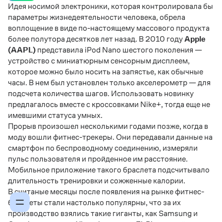
Идея носимой электроники, которая контролировала бы
параметры жизнедеятельности человека, обрела
воплощение в виде по-настоящему массового продукта
более полутора десятков лет назад. В 2010 году
Apple
(AAPL)
представила iPod Nano шестого поколения —
устройство с миниатюрным сенсорным дисплеем,
которое можно было носить на запястье, как обычные
часы. В нем был установлен только акселерометр — для
подсчета количества шагов. Использовать новинку
предлагалось вместе с кроссовками Nike+, тогда еще не
имевшими статуса умных.
Прорыв произошел несколькими годами позже, когда в
моду вошли фитнес-трекеры. Они передавали данные на
смартфон по беспроводному соединению, измеряли
пульс пользователя и пройденное им расстояние.
Мобильное приложение такого браслета подсчитывало
длительность тренировки и сожженные калории.
В считаные месяцы после появления на рынке фитнес-
браслеты стали настолько популярны, что за их
производство взялись такие гиганты, как Samsung и