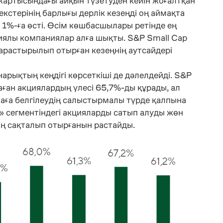
жартысындағы айқын түзетуден кейін жоғалтқан
декстерінің барлығы дерлік кезеңді оң аймақта
e 1%-ға өсті. Өсім көшбасшылары ретінде ең
иялы компаниялар алға шықты. S&P Small Cap
арастырылып отырған кезеңнің аутсайдері
нарықтың кеңдігі көрсеткіші де дәлелдейді. S&P
аған акциялардың үлесі 65,7%-ды құрады, ал
аға белгілеудің салыстырмалы түрде қалпына
н» сегментіндегі акцияларды сатып алуды жөн
нің сақталып отырғанын растайды.