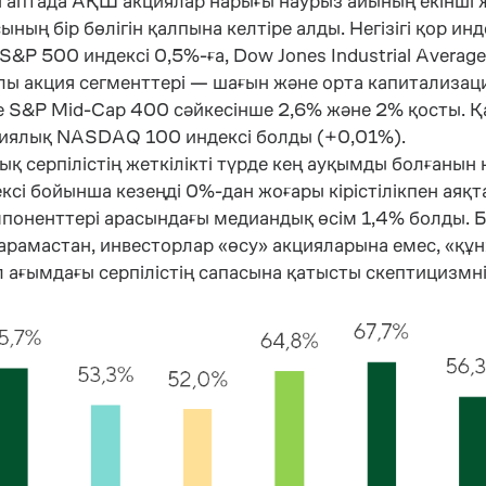
і аптада АҚШ акциялар нарығы наурыз айының екінші 
ның бір бөлігін қалпына келтіре алды. Негізігі қор ин
 S&P 500 индексі 0,5%-ға, Dow Jones Industrial Averag
ы акция сегменттері — шағын және орта капитализац
 S&P Mid-Cap 400 сәйкесінше 2,6% және 2% қосты. Қ
иялық NASDAQ 100 индексі болды (+0,01%).
ық серпілістің жеткілікті түрде кең ауқымды болғанын 
ксі бойынша кезеңді 0%-дан жоғары кірістілікпен аяқт
поненттері арасындағы медиандық өсім 1,4% болды. Б
қарамастан, инвесторлар «өсу» акцияларына емес, «құ
ұл ағымдағы серпілістің сапасына қатысты скептицизм