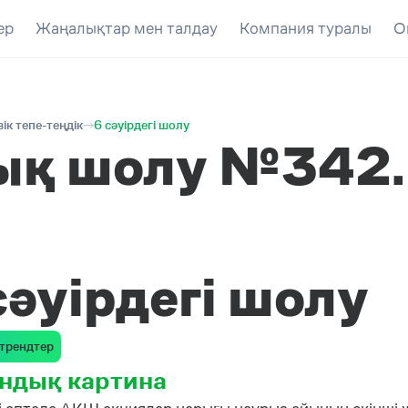
ер
Жаңалықтар мен талдау
Компания туралы
О
к тепе-теңдік
6 сәуірдегі шолу
қ шолу №342. 
сәуірдегі шолу
трендтер
ндық картина