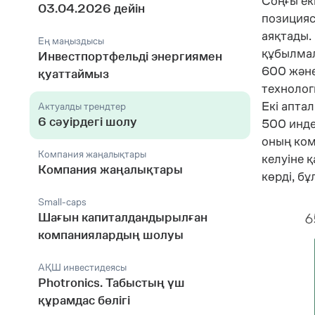
Соңғы ек
03.04.2026 дейін
позициясы
аяқтады.
Ең маңыздысы
құбылмал
Инвестпортфельді энергиямен
600 және
қуаттаймыз
технолог
Екі аптал
Актуалды трендтер
6 сәуірдегі шолу
500 инде
оның ком
Компания жаңалықтары
келуіне 
Компания жаңалықтары
көрді, б
Small-caps
Шағын капиталдандырылған
компаниялардың шолуы
АҚШ инвестидеясы
Photronics. Табыстың үш
құрамдас бөлігі