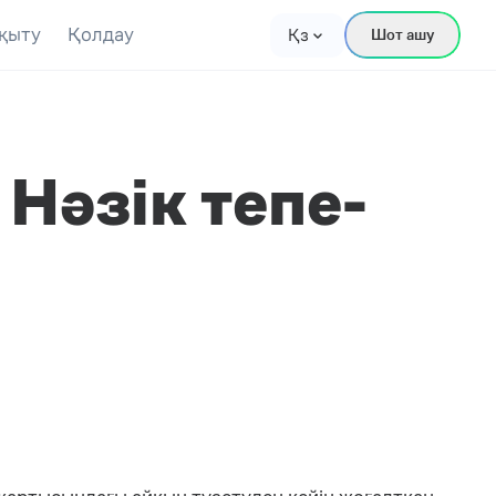
қыту
Қолдау
Қз
Шот ашу
Нәзік тепе-