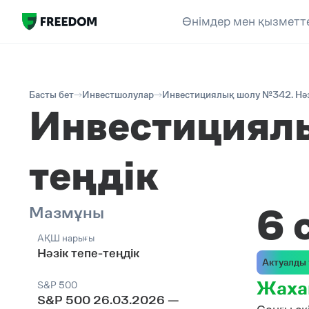
Өнімдер мен қызметт
Басты бет
Инвестшолулар
Инвестициялық шолу №342. Нәзі
Инвестициялы
теңдік
6 
Мазмұны
АҚШ нарығы
Нәзік тепе-теңдік
Актуалды 
Жаха
S&P 500
S&P 500 26.03.2026 —